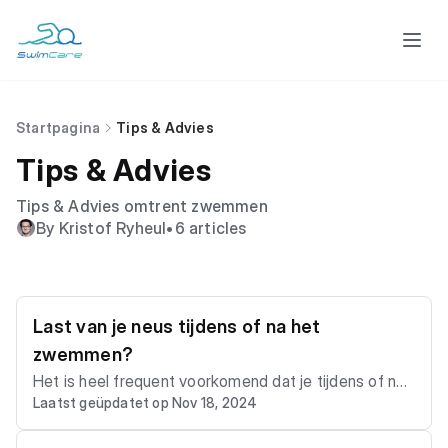
Startpagina
Tips & Advies
Tips & Advies
Tips & Advies omtrent zwemmen
By Kristof Ryheul
•
6 articles
Last van je neus tijdens of na het
zwemmen?
Het is heel frequent voorkomend dat je tijdens of na
Laatst geüpdatet op Nov 18, 2024
het zwemmen last krijgt van een lopende neus, verst
opte neus, niezen of andere klachten. - physiomer - o